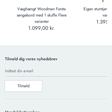
æ
Væghængt Woodman Farsta
Eigen stumtjener
sengebord med 1 skuffe Flere
varian
1.395,0
varianter
1.099,00 kr.
Tilmeld dig vores nyhedsbrev
Indtast din e-mail
Tilmeld