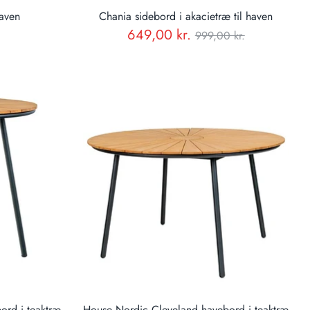
haven
Chania sidebord i akacietræ til haven
Normal
649,00 kr.
999,00 kr.
pris
ord i teaktræ
House Nordic Cleveland havebord i teaktræ