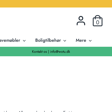
0
avemøbler
Boligtilbehør
Mere
Kontakt os | info@wotu.dk