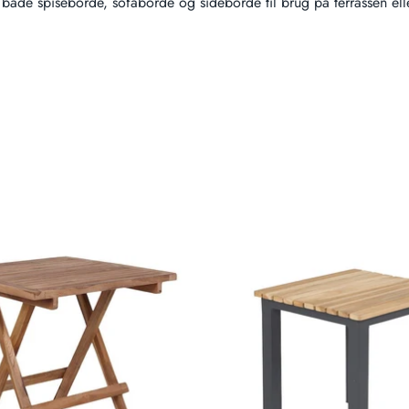
r både spiseborde, sofaborde og sideborde til brug på terrassen ell