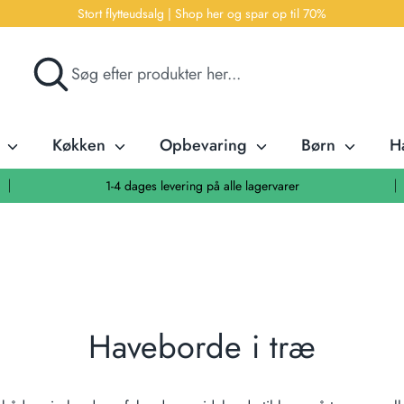
Stort flytteudsalg | Shop her og spar op til 70%
Søg
Søg
efter
produkter
her...
r
Køkken
Opbevaring
Børn
H
1-4 dages levering på alle lagervarer
Haveborde i træ