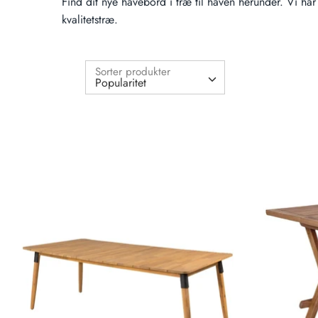
Find dit nye havebord i træ til haven herunder. Vi ha
kvalitetstræ.
Sorter produkter
Popularitet