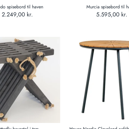
do spisebord til haven
Murcia spisebord til 
2.249,00 kr.
5.595,00 kr.
tterfly havestol i træ
House Nordic Cleveland caféb