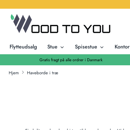
Hop
til
indhold
Flytteudsalg
Stue
Spisestue
Konto
Gratis fragt på alle ordrer i Danmark
Hjem
Haveborde i træ