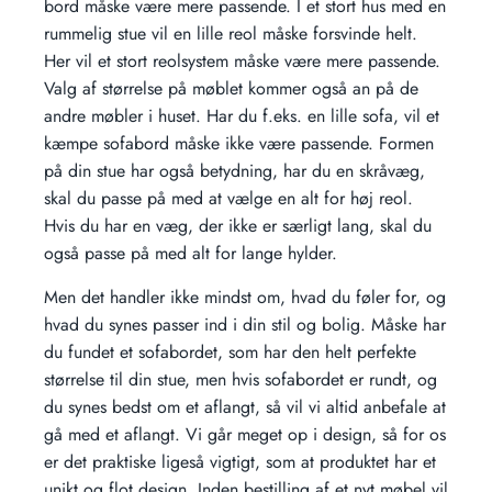
bord måske være mere passende. I et stort hus med en
rummelig stue vil en lille reol måske forsvinde helt.
Her vil et stort reolsystem måske være mere passende.
Valg af størrelse på møblet kommer også an på de
andre møbler i huset. Har du f.eks. en lille sofa, vil et
kæmpe sofabord måske ikke være passende. Formen
på din stue har også betydning, har du en skråvæg,
skal du passe på med at vælge en alt for høj reol.
Hvis du har en væg, der ikke er særligt lang, skal du
også passe på med alt for lange hylder.
Men det handler ikke mindst om, hvad du føler for, og
hvad du synes passer ind i din stil og bolig. Måske har
du fundet et sofabordet, som har den helt perfekte
størrelse til din stue, men hvis sofabordet er rundt, og
du synes bedst om et aflangt, så vil vi altid anbefale at
gå med et aflangt. Vi går meget op i design, så for os
er det praktiske ligeså vigtigt, som at produktet har et
unikt og flot design. Inden bestilling af et nyt møbel vil