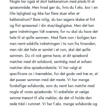
Nogle har også et stort køkkenalrum med plads til et
spiseområde. Men hvad gør du, hvis du f.eks. bor i en
lille lejlighed og ikke har flere stuer eller et
køkkenalrum? Bare rolig, du kan sagens skabe et fint
og flot spiseareal i din stue/dagligstue. Men det kan
gøre indretningen lidt sværere, for nu skal du have det
hele til at spille sammen. Med flere rum i boligen kan
man nemt adskille indretningen i to rum fra hinanden,
men når det hele er samlet i et rum, skal det spille
sammen. Du vil nok gerne have, at dit spisebord
matcher med dit sofabord, samtidig med at sofaen
matcher dine spisebordsstole. Vi har valgt at
specificere os i træmøbler, for det gode ved træ er, at
det passer sammen med det meste. Vi har mange
forskellige sofaborde, som du nemt kan matche med
nogle af vores spiseborde. Vi anbefaler at vælge
samme træsort til alle møbler, da det vil holde den
røde tråd i rummet. Vi har f.eks. mange sofaborde og