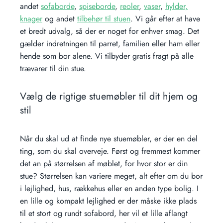
andet
sofaborde
,
spiseborde
,
reoler
,
vaser
,
hylder,
knager
og andet
tilbehør til stuen
. Vi går efter at have
et bredt udvalg, så der er noget for enhver smag. Det
gælder indretningen til parret, familien eller ham eller
hende som bor alene. Vi tilbyder gratis fragt på alle
trævarer til din stue.
Vælg de rigtige stuemøbler til dit hjem og
stil
Når du skal ud at finde nye stuemøbler, er der en del
ting, som du skal overveje. Først og fremmest kommer
det an på størrelsen af møblet, for hvor stor er din
stue? Størrelsen kan variere meget, alt efter om du bor
i lejlighed, hus, rækkehus eller en anden type bolig. I
en lille og kompakt lejlighed er der måske ikke plads
til et stort og rundt sofabord, her vil et lille aflangt