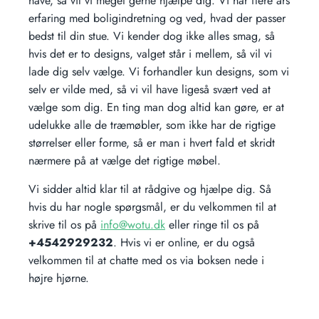
have, så vil vi meget gerne hjælpe dig. Vi har flere års
erfaring med boligindretning og ved, hvad der passer
bedst til din stue. Vi kender dog ikke alles smag, så
hvis det er to designs, valget står i mellem, så vil vi
lade dig selv vælge. Vi forhandler kun designs, som vi
selv er vilde med, så vi vil have ligeså svært ved at
vælge som dig. En ting man dog altid kan gøre, er at
udelukke alle de træmøbler, som ikke har de rigtige
størrelser eller forme, så er man i hvert fald et skridt
nærmere på at vælge det rigtige møbel.
Vi sidder altid klar til at rådgive og hjælpe dig. Så
hvis du har nogle spørgsmål, er du velkommen til at
skrive til os på
info@wotu.dk
eller ringe til os på
+4542929232
. Hvis vi er online, er du også
velkommen til at chatte med os via boksen nede i
højre hjørne.