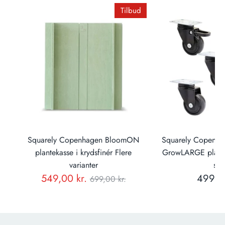
Tilbud
il
Squarely Copenhagen BloomON
Squarely Copenhage
k.)
plantekasse i krydsfinér Flere
GrowLARGE plante
varianter
stk.
Normal
549,00 kr.
499,00
699,00 kr.
pris