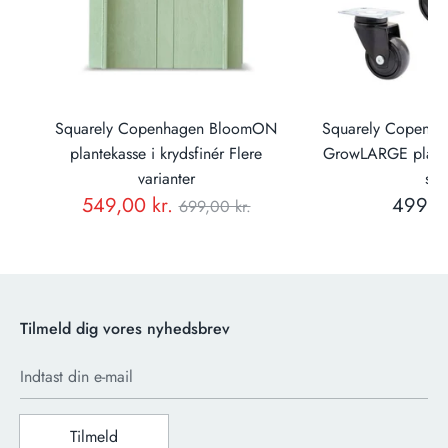
il
Squarely Copenhagen BloomON
Squarely Copenhage
k.)
plantekasse i krydsfinér Flere
GrowLARGE plante
varianter
stk.
Normal
549,00 kr.
499,00
699,00 kr.
pris
Tilmeld dig vores nyhedsbrev
Indtast din e-mail
Tilmeld