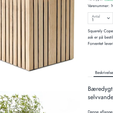
Varenummer:
1
Antal
Squarely Cope
ask
er på besti
Forventet lever
Beskrivels
Bæredygt
selvvande
Denne aflange 