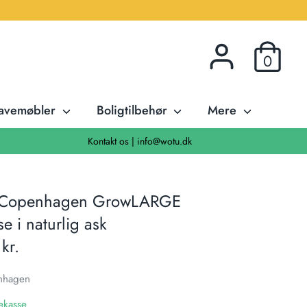
0
avemøbler
Boligtilbehør
Mere
Kontakt os | info@wotu.dk
y Copenhagen GrowLARGE
e i naturlig ask
kr.
nhagen
ekasse