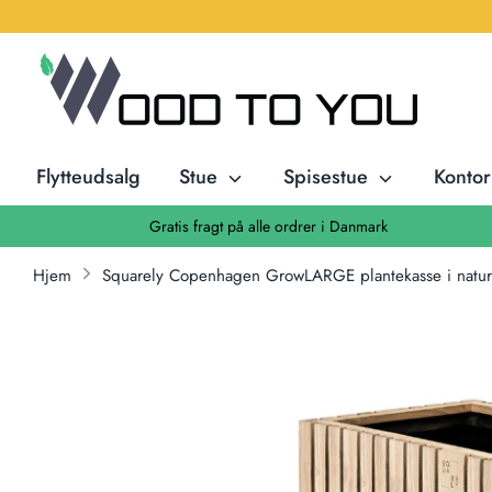
Hop
til
indhold
Flytteudsalg
Stue
Spisestue
Konto
Gratis fragt på alle ordrer i Danmark
Hjem
Squarely Copenhagen GrowLARGE plantekasse i naturl