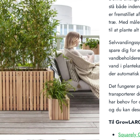
stå både inde
er fremstillet 
træ. Med måle
til at plante al
Selvvandingssy
spare dig for 
vandbeholderen
vand i plantek
der automatisk 
Det fungerer p
transporterer 
har behov for 
og du kan desu
Til GrowLARG
Squarely 