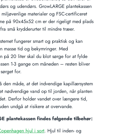
ndørs og udendørs. GrowLARGE plantekassen
af miljøvenlige materialer og FSC-certificeret
ne på 90x45x52 cm er der rigeligt med plads
t fra små krydderurter til mindre træer.
stemet fungerer smart og praktisk og kan
en masse tid og bekymringer. Med
 på 20 liter skal du blot sørge for at fylde
assen 1-3 gange om måneden – resten bliver
sørget for.
å den måde, at det indvendige kapillærsystem
det nødvendige vand op til jorden, når planten
det. Derfor holder vandet over længere tid,
den undgå at risikere at overvande.
E plantekassen findes følgende tilbehør:
Copenhagen hjul i sort
. Hjul til inden- og