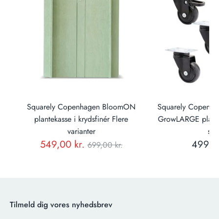
Squarely Copenhagen BloomON
Squarely Copenhage
ter
plantekasse i krydsfinér Flere
GrowLARGE plante
varianter
stk.
Normal
549,00 kr.
499,00
699,00 kr.
pris
Tilmeld dig vores nyhedsbrev