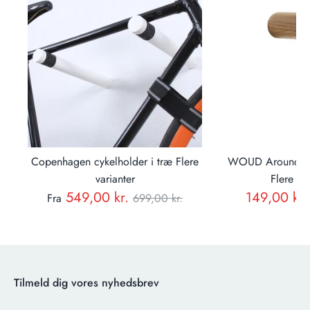
ræ
Copenhagen cykelholder i træ Flere
WOUD Around kn
varianter
Flere var
Normal
549,00 kr.
149,00 kr.
Fra
699,00 kr.
pris
Tilmeld dig vores nyhedsbrev