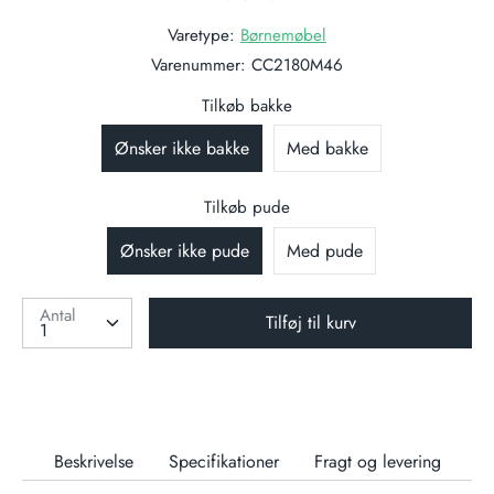
Varetype:
Børnemøbel
Varenummer:
CC2180M46
Tilkøb bakke
Ønsker ikke bakke
Med bakke
Tilkøb pude
Ønsker ikke pude
Med pude
Antal
Tilføj til kurv
Beskrivelse
Specifikationer
Fragt og levering