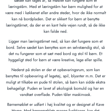
sædet kan tages af, så møblet kan fungere som et
læringstårn. Med et læringstårn har børn mulighed for at
være med i køkkenet eller andre steder, hvor de ikke normalt
kan nå bordpladen. Det er sikkert for børn at benytte
læringstårnet, da der er en kant hele vejen rundt, så de ikke
kan falde ned.
Ligger man læringstårnet ned, så kan det fungere som et
bord. Selve sædet kan benyttes som en selvstændig stol, så
det nu fungerer som et sæt med bord og stol til børn. Et
hyggeligt sted for børn at være kreative, lege eller spille.
Nederst på stolen er der et opbevaringsrum, som kan
benyttes til opbevaring af legetøj, spil, blyanter m.m. Det er
muligt at tilkøbe en pude til stolen, så børn kan sidde ekstra
behageligt. Puden er lavet af økologisk bomuld og har en
vandtæt overflade. Puden tåler maskinvask.
Børnemøblet er udført i høj kvalitet og er designet af Kave
Home. Med børnemøblets mange funktioner, kan det