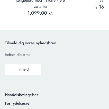
sengebord med 1 skuffe Flere
varian
169,
varianter
Fra
1.099,00 kr.
Tilmeld dig vores nyhedsbrev
Indtast din e-mail
Tilmeld
Handelsbetingelser
Fortrydelsesret