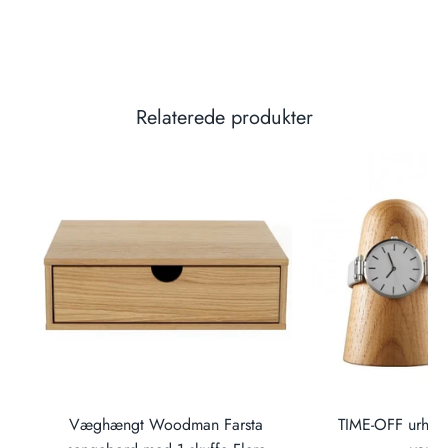
Relaterede produkter
ud
Væghængt Woodman Farsta
TIME-OFF urhold