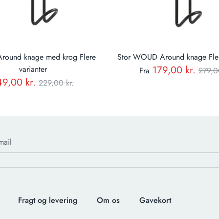
ound knage med krog Flere
Stor WOUD Around knage Flere
Nor
179,00 kr.
varianter
Fra
279,0
Normal
49,00 kr.
229,00 kr.
pris
pris
mail
Fragt og levering
Om os
Gavekort