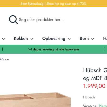
Stort flytteudsalg | Shop her og spar op til 70%
Søg
Søg
efter
produkter
her...
r
Køkken
Opbevaring
Børn
H
1-4 dages levering på alle lagervarer
x50 cm
Hübsch G
og MDF 
1.999,00 
Hübsch
Varetype:
Plant