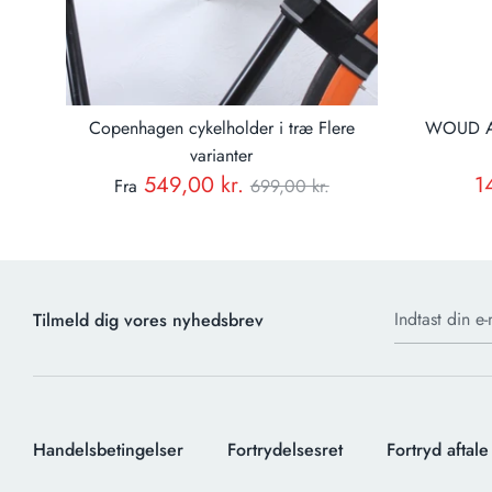
Copenhagen cykelholder i træ Flere
WOUD Ar
varianter
Normal
549,00 kr.
1
Fra
699,00 kr.
pris
Indtast din e-
Tilmeld dig vores nyhedsbrev
Handelsbetingelser
Fortrydelsesret
Fortryd aftale