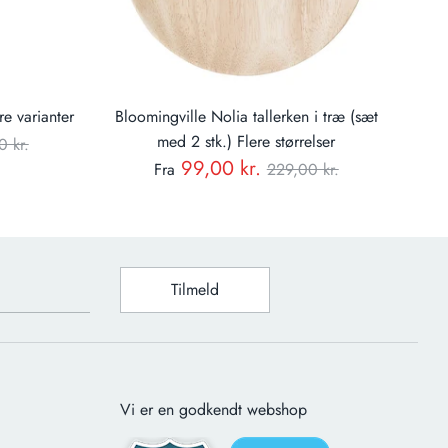
 varianter
Bloomingville Nolia tallerken i træ (sæt
mal
med 2 stk.) Flere størrelser
0 kr.
Normal
99,00 kr.
Fra
229,00 kr.
pris
Tilmeld
Vi er en godkendt webshop