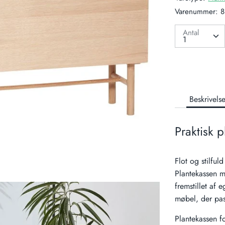
Varenummer:
8
Antal
Beskrivels
Praktisk 
Flot og stilfu
Plantekassen 
fremstillet af 
møbel, der pass
Plantekassen fo