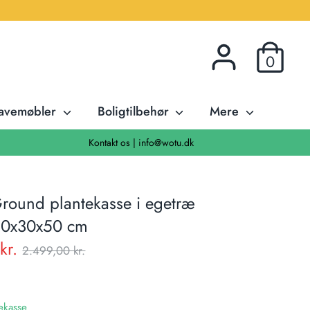
0
avemøbler
Boligtilbehør
Mere
Kontakt os | info@wotu.dk
round plantekasse i egetræ
80x30x50 cm
Normal
kr.
2.499,00 kr.
pris
ekasse