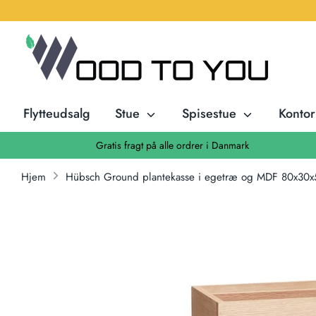
Hop
til
indhold
Flytteudsalg
Stue
Spisestue
Konto
Gratis fragt på alle ordrer i Danmark
Hjem
Hübsch Ground plantekasse i egetræ og MDF 80x30