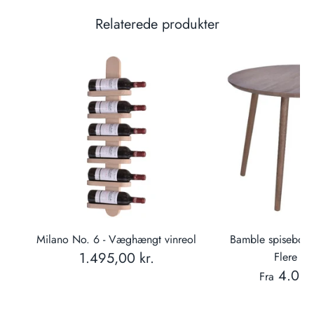
Relaterede produkter
ud
Milano No. 6 - Væghængt vinreol
Bamble spisebord
1.495,00 kr.
Flere var
4.089
Fra