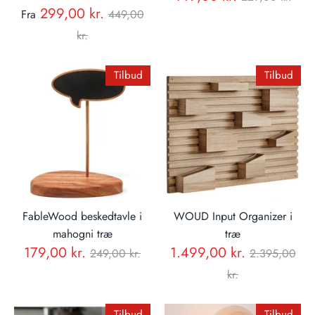
Normal
299,00 kr.
Fra
449,00
pris
pris
kr.
Tilbud
Tilbud
FableWood beskedtavle i
WOUD Input Organizer i
mahogni træ
træ
Normal
Normal
179,00 kr.
1.499,00 kr.
249,00 kr.
2.395,00
pris
pris
kr.
Tilbud
Tilbud