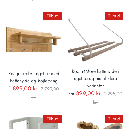
Tilbud
Tilbud
Room4More hattehylde i
Knagerække i egetræ med
egetræ og metal Flere
hattehylde og bøjlestang
varianter
Normal
1.899,00 kr.
2.799,00
Normal
899,00 kr.
Fra
1.295,00
pris
kr.
pris
kr.
Tilbud
Tilbud