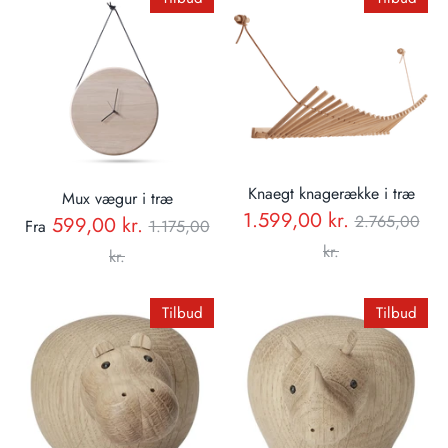
Knaegt knagerække i træ
Mux vægur i træ
Normal
1.599,00 kr.
Normal
2.765,00
599,00 kr.
Fra
1.175,00
pris
pris
kr.
kr.
Tilbud
Tilbud