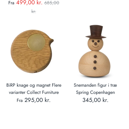
Normal
499,00 kr.
Fra
685,00
pris
pris
kr.
BiRP knage og magnet Flere
Snemanden figur i træ
varianter Collect Furniture
Spring Copenhagen
295,00 kr.
345,00 kr.
Fra