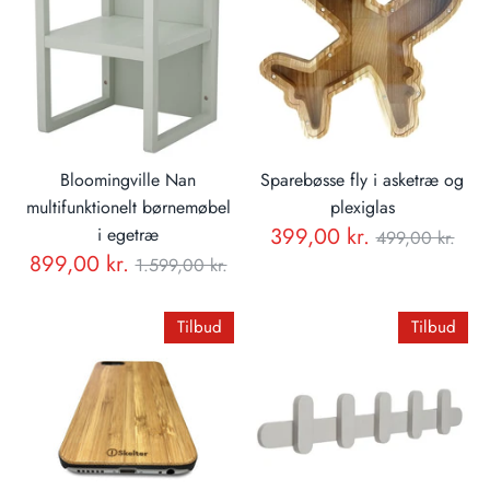
Bloomingville Nan
Sparebøsse fly i asketræ og
multifunktionelt børnemøbel
plexiglas
Normal
399,00 kr.
i egetræ
499,00 kr.
Normal
899,00 kr.
1.599,00 kr.
pris
pris
Tilbud
Tilbud