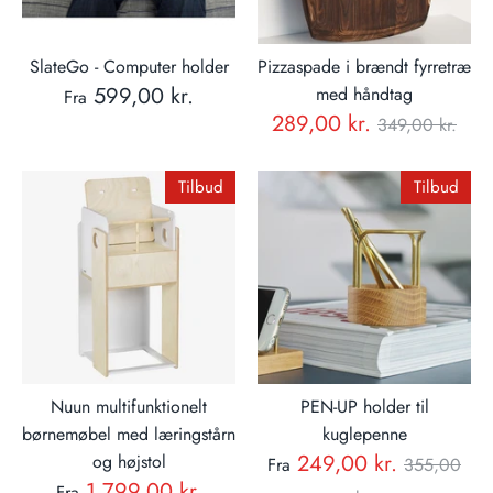
SlateGo - Computer holder
Pizzaspade i brændt fyrretræ
599,00 kr.
med håndtag
Fra
Normal
289,00 kr.
349,00 kr.
pris
Tilbud
Tilbud
Nuun multifunktionelt
PEN-UP holder til
børnemøbel med læringstårn
kuglepenne
Normal
249,00 kr.
og højstol
Fra
355,00
Normal
1.799,00 kr.
Fra