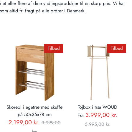
i et eller flere af dine yndlingsprodukter til en skarp pris. Vi har
som altid fri fragt på alle ordrer i Danmark.
Tilbud
Tilbud
Skoreol i egetræ med skuffe
Töjbox i træ WOUD
Norm
3.999,00 kr.
på 50x35x78 cm
Fra
Normal
2.199,00 kr.
3.999,00
pris
5.995,00 kr.
pris
kr.