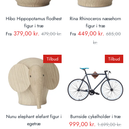
Hibo Hippopotamus flodhest
Rina Rhinoceros næsehorn
figur i træ
figur i træ
Normal
Normal
379,00 kr.
449,00 kr.
Fra
479,00 kr.
Fra
685,00
pris
pris
kr.
Tilbud
Tilbud
Nunu elephant elefant figur i
Burnside cykelholder i træ
Normal
999,00 kr.
egetræ
1.699,00 kr.