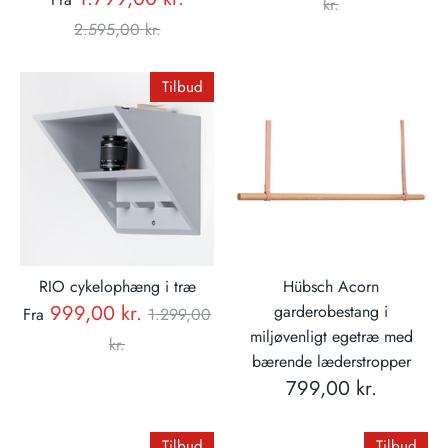
pris
kr.
pris
2.595,00 kr.
Tilbud
RIO cykelophæng i træ
Hübsch Acorn
Normal
999,00 kr.
garderobestang i
Fra
1.299,00
miljøvenligt egetræ med
pris
kr.
bærende læderstropper
799,00 kr.
Tilbud
Tilbud