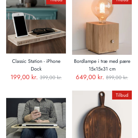
Classic Station - iPhone
Bordlampe i træ med pære
Dock
15x15x31 cm
Normal
Normal
199,00 kr.
649,00 kr.
399,00 kr.
899,00 kr.
pris
pris
Tilbud