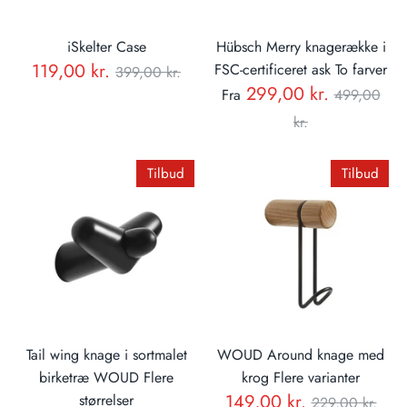
iSkelter Case
Hübsch Merry knagerække i
Normal
119,00 kr.
FSC-certificeret ask To farver
399,00 kr.
Normal
299,00 kr.
pris
Fra
499,00
pris
kr.
Tilbud
Tilbud
Tail wing knage i sortmalet
WOUD Around knage med
birketræ WOUD Flere
krog Flere varianter
Normal
149,00 kr.
størrelser
229,00 kr.