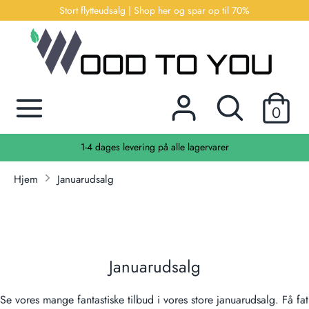
Hop
Stort flytteudsalg | Shop her og spar op til 70%
til
indhold
Søg
Søg
efter
Søg
Søg
produkter
0
efter
her...
produkter
1-4 dages levering på alle lagervarer
her...
Hjem
Januarudsalg
Januarudsalg
Se vores mange fantastiske tilbud i vores store januarudsalg. Få fat