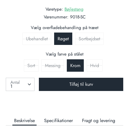
Varetype:
Bøjlestang
Varenummer:
9018-SC
Vælg overfladebehandling på træet
Ubehandlet
Røget
Sortbejdset
Vælg farve på stålet
Sort
Messing
Krom
Hvid
Antal
Tilføj til kurv
Beskrivelse
Specifikationer
Fragt og levering