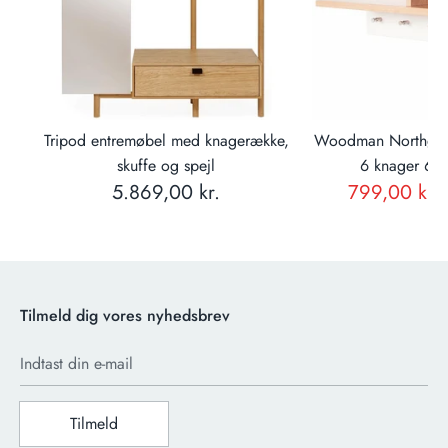
e
Tripod entremøbel med knagerække,
Woodman Northgate
skuffe og spejl
6 knager 65
5.869,00 kr.
799,00 kr.
Tilmeld dig vores nyhedsbrev
Indtast din e-mail
Tilmeld