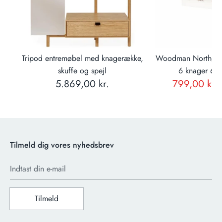
ål
Tripod entremøbel med knagerække,
Woodman Northgate
skuffe og spejl
6 knager 65
5.869,00 kr.
799,00 kr.
Tilmeld dig vores nyhedsbrev
Indtast din e-mail
Tilmeld