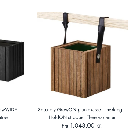
rowWIDE
Squarely GrowON plantekasse i mørk eg +
etræ
HoldON stropper Flere varianter
1.048,00 kr.
Fra