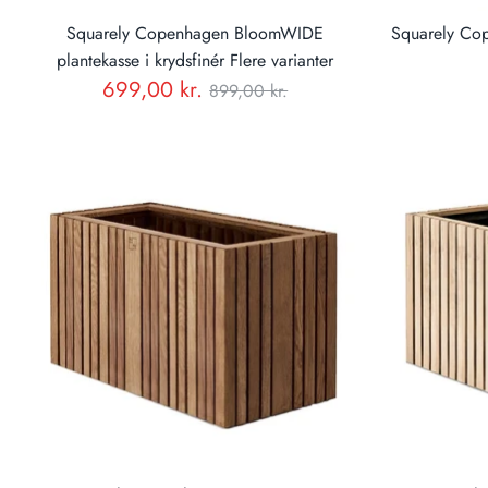
Squarely Copenhagen BloomWIDE
Squarely Co
plantekasse i krydsfinér Flere varianter
Normal
699,00 kr.
899,00 kr.
pris