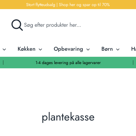
Stort flytteudsalg | Shop her og spar op til 70%
Søg
Søg
efter
produkter
her...
r
Køkken
Opbevaring
Børn
H
1-4 dages levering på alle lagervarer
plantekasse