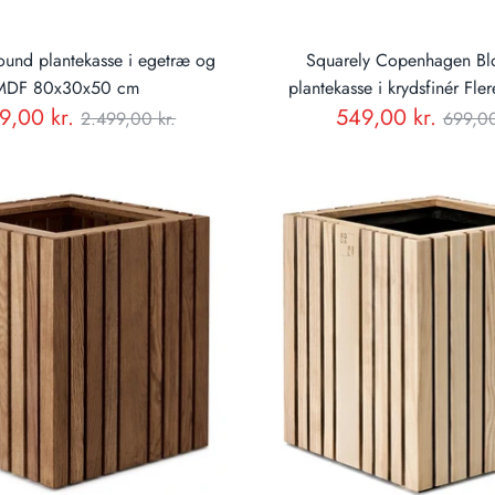
und plantekasse i egetræ og
Squarely Copenhagen 
MDF 80x30x50 cm
plantekasse i krydsfinér Fler
Normal
Norm
9,00 kr.
549,00 kr.
2.499,00 kr.
699,00
pris
pris