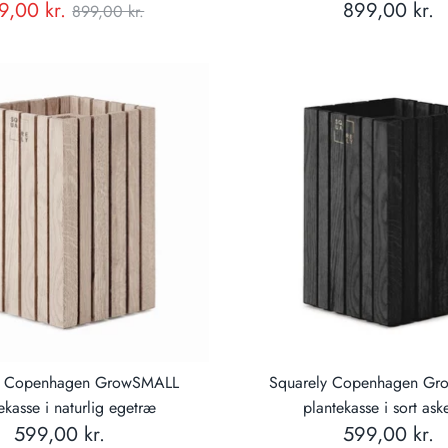
Normal
9,00 kr.
899,00 kr.
899,00 kr.
pris
y Copenhagen GrowSMALL
Squarely Copenhagen G
ekasse i naturlig egetræ
plantekasse i sort ask
599,00 kr.
599,00 kr.