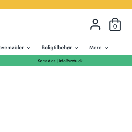
0
avemøbler
Boligtilbehør
Mere
Kontakt os | info@wotu.dk