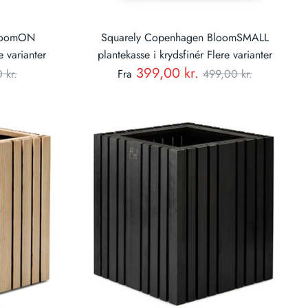
BloomON
Squarely Copenhagen BloomSMALL
e varianter
plantekasse i krydsfinér Flere varianter
al
Normal
399,00 kr.
 kr.
Fra
499,00 kr.
pris