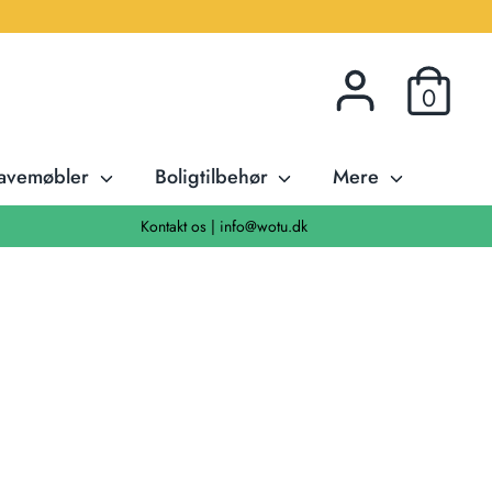
0
avemøbler
Boligtilbehør
Mere
Kontakt os | info@wotu.dk