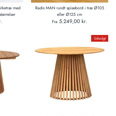
birketræ med
Radis MAN rundt spisebord i træ Ø105
størrelser
eller Ø125 cm
.
5.249,00 kr.
Fra
Udsolgt