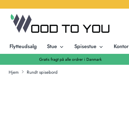
Hop
til
indhold
Flytteudsalg
Stue
Spisestue
Konto
Gratis fragt på alle ordrer i Danmark
Hjem
Rundt spisebord