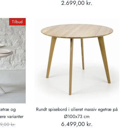
2.699,00 kr.
Tilbud
ketræ og
Rundt spisebord i olieret massiv egetræ på
re varianter
Ø100x73 cm
mal
6.499,00 kr.
9,00 kr.