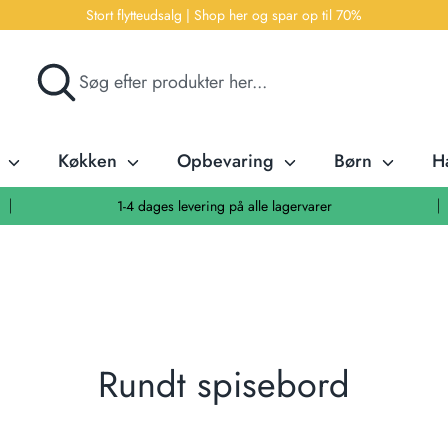
Stort flytteudsalg | Shop her og spar op til 70%
Søg
Søg
efter
produkter
her...
r
Køkken
Opbevaring
Børn
H
1-4 dages levering på alle lagervarer
Rundt spisebord