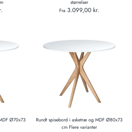
cm
størrelser
.
3.099,00 kr.
Fra
g MDF Ø70x73
Rundt spisebord i asketræ og MDF Ø80x73
r
cm Flere varianter