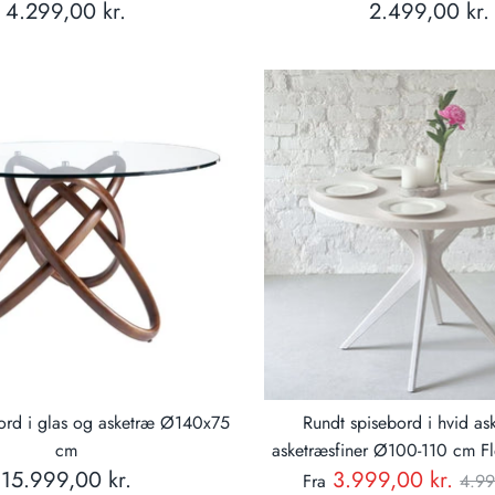
4.299,00 kr.
2.499,00 kr.
ord i glas og asketræ Ø140x75
Rundt spisebord i hvid as
cm
asketræsfiner Ø100-110 cm Fle
Nor
15.999,00 kr.
3.999,00 kr.
Fra
4.99