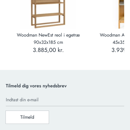
80
Woodman NewEst reol i egetræ
Woodman Abbe
90x32x185 cm
45x35x1
3.885,00 kr.
3.939,0
Tilmeld dig vores nyhedsbrev
Indtast din e-mail
Tilmeld