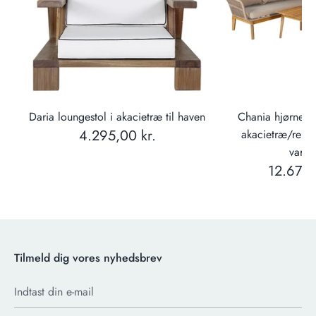
træ
Daria loungestol i akacietræ til haven
Chania hjørneso
4.295,00 kr.
akacietræ/reb ti
varian
12.679,
Tilmeld dig vores nyhedsbrev
Indtast din e-mail