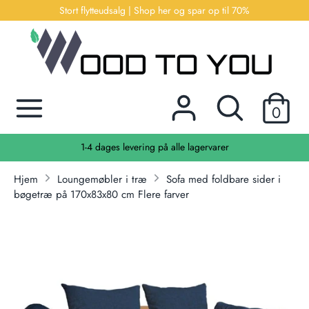
Hop
Stort flytteudsalg | Shop her og spar op til 70%
til
indhold
Søg
Søg
efter
Søg
Søg
produkter
0
efter
her...
produkter
1-4 dages levering på alle lagervarer
her...
Hjem
Loungemøbler i træ
Sofa med foldbare sider i
bøgetræ på 170x83x80 cm Flere farver