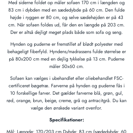
Med siderne foldet op måler sofaen 170 cm i længden og
83 cm i dybden med en sædedybde på 60 cm. Den fulde
højde i ryggen er 80 cm, og selve sædehøjden er på 43
cm. Når sofaen foldes ud, får den en længde på 203 cm.
Der er altså dejligt meget plads både som sofa og seng.
Hynden og puderne er fremstillet af blødt polyester med
behageligt fiberfyld. Hyndens/madrassens fulde størrelse er
på 80x200 cm med en dejlig tykkelse på 13 cm. Puderne
måler 50x60 cm.
Sofaen kan vælges i ubehandlet eller oliebehandlet FSC-
certificeret bøgetræ. Farverne på hynden og puderne fås i
10 forskellige farver. Det gælder farverne blå, grøn, gul,
rød, orange, brun, beige, creme, grå og antracitgrå. Du kan
vælge den ønskede variant ovenfor.
Specifikationer:
Mål: Længde: 170/203 cm Dybde: 83 cm (sædedybde: 60