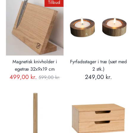
Tilbud
Magnetisk knivholder i
Fyrfadsstager i træ (sæt med
egetræ 32x9x19 cm
2 stk.)
Normal
499,00 kr.
249,00 kr.
599,00 kr.
pris