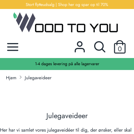
Hop
Stort flytteudsalg | Shop her og spar op til 70%
til
indhold
Søg
Søg
efter
Søg
Søg
produkter
0
efter
her...
produkter
Kontakt os | info@wotu.dk
her...
Hjem
Julegaveideer
Julegaveideer
Her har vi samlet vores julegaveidéer til dig, der ønsker, eller skal