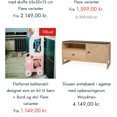
med skuffe 65x30x15 cm
Flere varianter
Norm
1.599,00 kr.
Flere varianter
Fra
2.149,00 kr.
Fra
pris
2.399,00 kr.
Tilbud
Flerfarvet køkkenstol
Slussen entrebænk i egetræ
designet som en bil til børn
med opbevaringsrum
+ Bord og stol Flere
Woodman
4.149,00 kr.
varianter
Normal
1.149,00 kr.
Fra