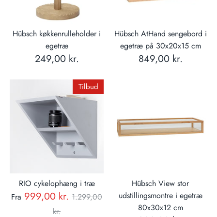
Hübsch køkkenrulleholder i
Hübsch AtHand sengebord i
egetræ
egetræ på 30x20x15 cm
249,00 kr.
849,00 kr.
Tilbud
RIO cykelophæng i træ
Hübsch View stor
Normal
999,00 kr.
udstillingsmontre i egetræ
Fra
1.299,00
80x30x12 cm
pris
kr.