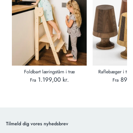
Foldbart læringstårn i træ
Raflebæger i træ 
1.199,00 kr.
899,
Fra
Fra
Tilmeld dig vores nyhedsbrev