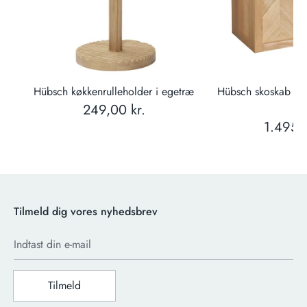
er
Hübsch køkkenrulleholder i egetræ
Hübsch skoskab i 
249,00 kr.
cm
1.495,0
Tilmeld dig vores nyhedsbrev
Indtast din e-mail
Tilmeld