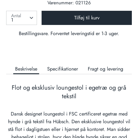
Varenummer:
021126
Antal
Tilføj til kurv
Bestillingsvare. Forventet leveringstid er 1-3 uger.
Beskrivelse
Specifikationer
Fragt og levering
Flot og eksklusiv loungestol i egetræ og grå
tekstil
Dansk designet loungestol i FSC certificeret egetræ med
hynde i grå tekstil fra Hübsch. Den eksklusive loungestol vil
stå flot i dagligstuen eller i hjørnet på kontoret. Man sidder
behageligt i stolen, hvor den bløde hynde sikrer en god