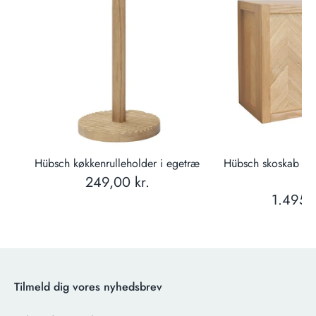
er
Hübsch køkkenrulleholder i egetræ
Hübsch skoskab i 
249,00 kr.
cm
1.495,0
Tilmeld dig vores nyhedsbrev