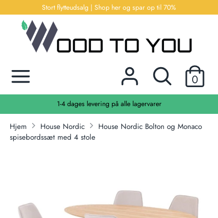
Hop
Stort flytteudsalg | Shop her og spar op til 70%
til
indhold
Søg
Søg
efter
Søg
Søg
produkter
0
efter
her...
produkter
rvarer
Kontakt os | info@wotu.dk
her...
Hjem
House Nordic
House Nordic Bolton og Monaco
spisebordssæt med 4 stole