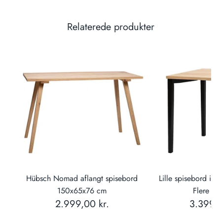
Relaterede produkter
cm
Hübsch Nomad aflangt spisebord
Lille spisebord i
150x65x76 cm
Flere var
2.999,00 kr.
3.399,0